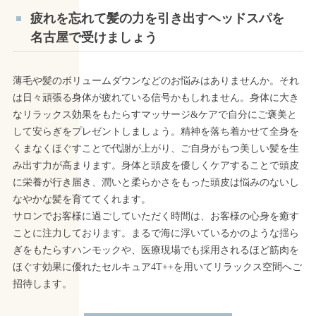
疲れを忘れて髪の力を引き出すヘッドスパを
名古屋で受けましょう
薄毛や髪のボリュームダウンなどのお悩みはありませんか。それ
は日々頑張る身体が疲れている信号かもしれません。身体に大き
なリラックス効果をもたらすマッサージ&ケアで自分にご褒美と
して安らぎをプレゼントしましょう。精神を落ち着かせて全身を
くまなくほぐすことで代謝が上がり、ご自身がもつ美しい髪を生
み出す力が高まります。身体と頭皮を優しくケアすることで頭皮
に栄養が行き届き、潤いと柔らかさをもった頭皮は悩みのないし
なやかな髪を育ててくれます。
サロンでお客様に過ごしていただく時間は、お客様の心身を癒す
ことに注力しております。まるで海に浮いているかのような揺ら
ぎをもたらすハンモックや、医療現場でも採用されるほど筋肉を
ほぐす効果に優れたセルキュア4T++を用いてリラックス空間へご
招待します。